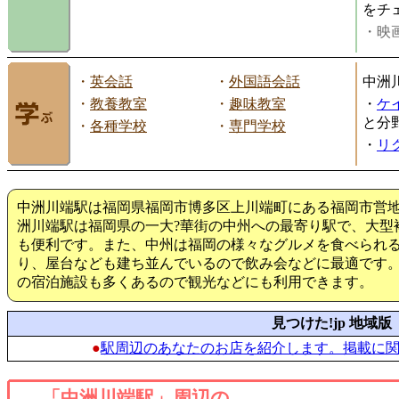
をチ
・映画
・
英会話
・
外国語会話
中洲
・
教養教室
・
趣味教室
・
ケ
と分
・
各種学校
・
専門学校
・
リ
中洲川端駅は福岡県福岡市博多区上川端町にある福岡市営
洲川端駅は福岡県の一大?華街の中州への最寄り駅で、大型
も便利です。また、中州は福岡の様々なグルメを食べられ
り、屋台なども建ち並んでいるので飲み会などに最適です
の宿泊施設も多くあるので観光などにも利用できます。
見つけた!jp 地域版
●
駅周辺のあなたのお店を紹介します。掲載に
「中洲川端駅」周辺の