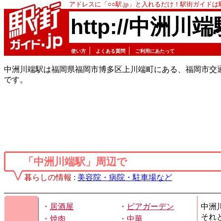
アドレスに「○○駅.jp」と入れるだけ！駅街ガイド
http://中洲川端
｜
｜
使い方
よくある質問
ご利用にあたって
中洲川端駅は福岡県福岡市博多区上川端町にある、福岡市交
です。
「中洲川端駅」周辺で
暮らしの情報
:
美容院・病院・駐車場など
・
居酒屋
・
ビアガーデン
中洲
それ
・
焼肉
・
中華