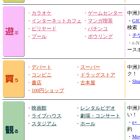
・
カラオケ
・
ゲームセンター
中洲
・
インターネットカフェ
・
マンガ喫茶
・
GI
検索
・
ビリヤード
・
パチンコ
・
チ
・
プール
・
ボウリング
・e-N
ース
・
デパート
・
スーパー
中洲
ク！
・
コンビニ
・
ドラッグストア
・
Shu
・
書店
・
古本屋
・
100円ショップ
・
映画館
・
レンタルビデオ
中洲
い！
・
ライブハウス
・
劇場・コンサート
・
e
・
スタジアム
・
ホール
約
・
Mov