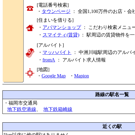
[電話番号検索]
・
タウンページ
： 全国1,100万件のお店
[住まいを借りる]
・
アパマンショップ
： こだわり検索メニュ
・
スマイティ(賃貸)
： 駅周辺の賃貸物件を
[アルバイト]
・
マッハバイト
： 中洲川端駅周辺のアルバ
・
fromA
：
アルバイト求人情報
[地図]
・
Google Map
・
Mapion
路線の駅名一覧
・福岡市交通局
地下鉄空港線
、
地下鉄箱崎線
近くの駅
5km以内に他の駅はありません