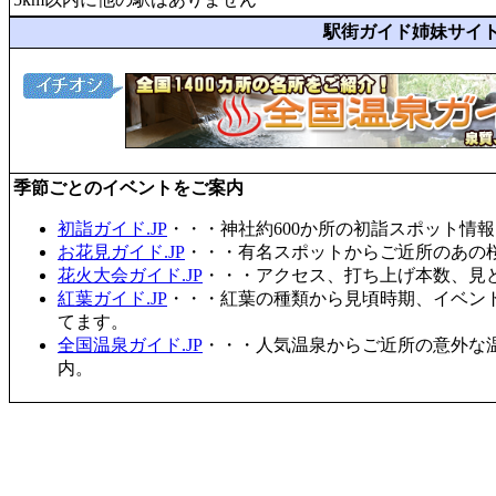
駅街ガイド姉妹サイ
季節ごとのイベントをご案内
初詣ガイド.JP
・・・神社約600か所の初詣スポット情
お花見ガイド.JP
・・・有名スポットからご近所のあの桜
花火大会ガイド.JP
・・・アクセス、打ち上げ本数、見
紅葉ガイド.JP
・・・紅葉の種類から見頃時期、イベン
てます。
全国温泉ガイド.JP
・・・人気温泉からご近所の意外な
内。