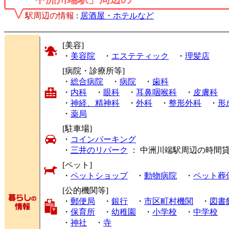
駅周辺の情報
:
居酒屋・ホテルなど
[美容]
・
美容院
・
エステティック
・
理髪店
[病院・診療所等]
・
総合病院
・
病院
・
歯科
・
内科
・
眼科
・
耳鼻咽喉科
・
皮膚科
・
神経、精神科
・
外科
・
整形外科
・
形
・
薬局
[駐車場]
・
コインパーキング
・
三井のリパーク
： 中洲川端駅周辺の時間
[ペット]
・
ペットショップ
・
動物病院
・
ペット葬
[公的機関等]
・
郵便局
・
銀行
・
市区町村機関
・
図書
・
保育所
・
幼稚園
・
小学校
・
中学校
・
神社
・
寺