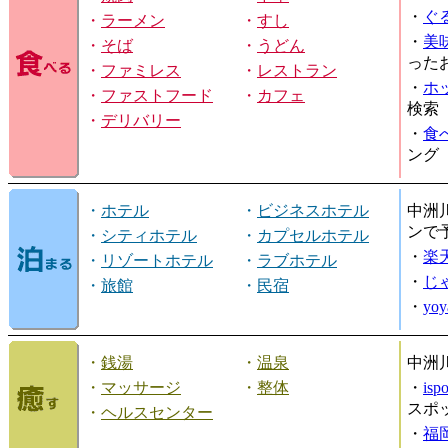
・
ぐ
・
ラーメン
・
すし
・
美
・
そば
・
うどん
った
・
ファミレス
・
レストラン
・
ホ
・
ファストフード
・
カフェ
検索
・
デリバリー
・
食
ング
・
ホテル
・
ビジネスホテル
中洲
ンで
・
シティホテル
・
カプセルホテル
・
楽
・
リゾートホテル
・
ラブホテル
・
じ
・
旅館
・
民宿
・
yo
・
銭湯
・
温泉
中洲
・
マッサージ
・
整体
・
is
スポ
・
ヘルスセンター
・
福